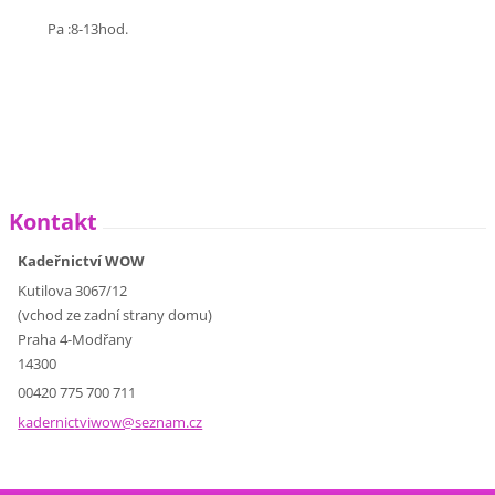
Pa :8-13hod.
Kontakt
Kadeřnictví WOW
Kutilova 3067/12
(vchod ze zadní strany domu)
Praha 4-Modřany
14300
00420 775 700 711
kadernic
tviwow@s
eznam.cz