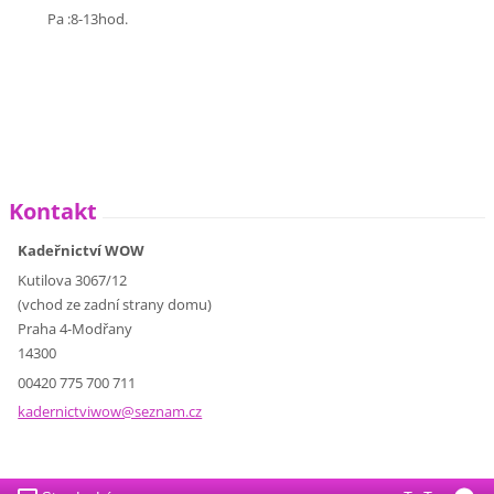
Pa :8-13hod.
Kontakt
Kadeřnictví WOW
Kutilova 3067/12
(vchod ze zadní strany domu)
Praha 4-Modřany
14300
00420 775 700 711
kadernic
tviwow@s
eznam.cz