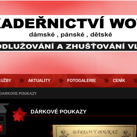
LUŽBY
AKTUALITY
FOTOGALERIE
CENÍK
DÁRKOVÉ POUKAZY
DÁRKOVÉ POUKAZY