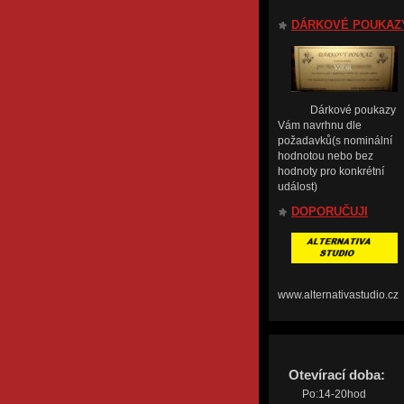
DÁRKOVÉ POUKAZ
Dárkové poukazy
Vám navrhnu dle
požadavků(s nominální
hodnotou nebo bez
hodnoty pro konkrétní
událost)
DOPORUČUJI
www.alternativastudio.cz
Otevírací doba:
Po:14-20hod