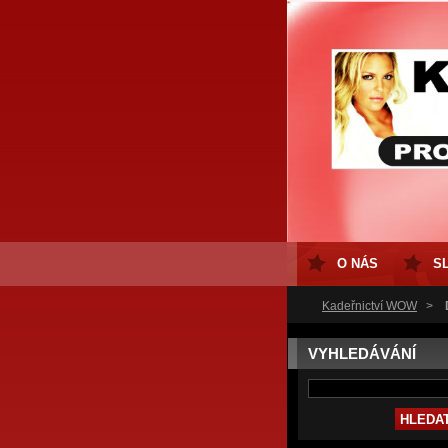
O NÁS
S
Kadeřnictví WOW
>
VYHLEDÁVÁNÍ