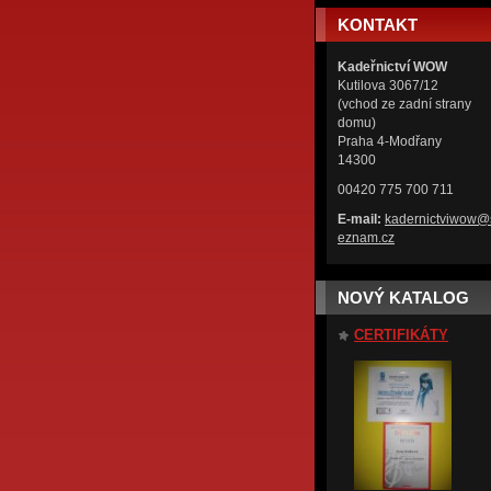
KONTAKT
Kadeřnictví WOW
Kutilova 3067/12
(vchod ze zadní strany
domu)
Praha 4-Modřany
14300
00420 775 700 711
E-mail:
kadernic
tviwow@
eznam.cz
NOVÝ KATALOG
CERTIFIKÁTY