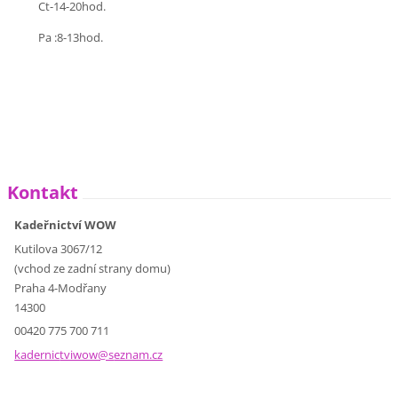
Ct-14-20hod.
Pa :8-13hod.
Kontakt
Kadeřnictví WOW
Kutilova 3067/12
(vchod ze zadní strany domu)
Praha 4-Modřany
14300
00420 775 700 711
kadernic
tviwow@s
eznam.cz