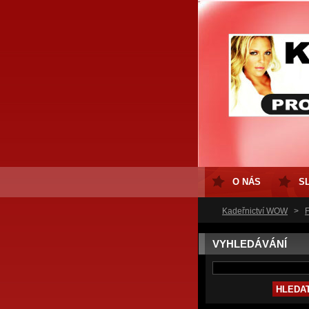
O NÁS
S
Kadeřnictví WOW
>
F
VYHLEDÁVÁNÍ