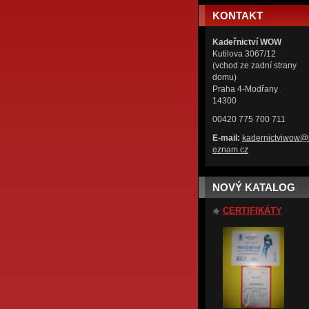
KONTAKT
Kadeřnictví WOW
Kutilova 3067/12
(vchod ze zadní strany
domu)
Praha 4-Modřany
14300
00420 775 700 711
E-mail:
kadernic
tviwow@
eznam.cz
NOVÝ KATALOG
CERTIFIKÁTY