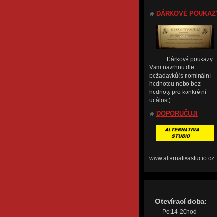
DÁRKOVÉ POUKAZ
Dárkové poukazy
Vám navrhnu dle
požadavků(s nominální
hodnotou nebo bez
hodnoty pro konkrétní
událost)
DOPORUČUJI
www.alternativastudio.cz
Otevírací doba:
Po:14-20hod