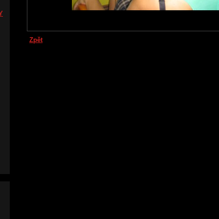
Y
Zpět