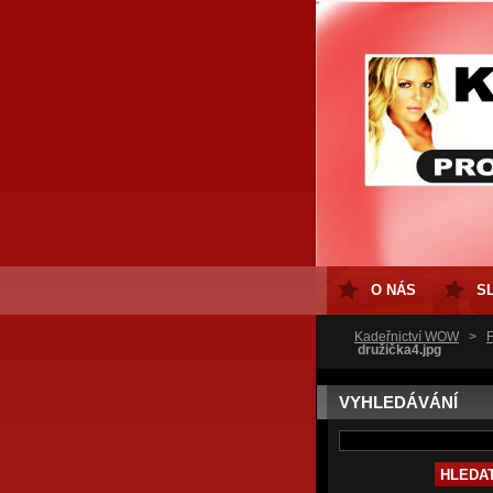
O NÁS
S
Kadeřnictví WOW
>
F
družička4.jpg
VYHLEDÁVÁNÍ