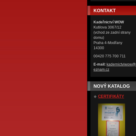
KONTAKT
Kadeřnictví WOW
Kutilova 3067/12
(vchod ze zadní strany
domu)
Praha 4-Modřany
14300
00420 775 700 711
E-mail:
kadernic
tviwow@
eznam.cz
NOVÝ KATALOG
CERTIFIKÁTY