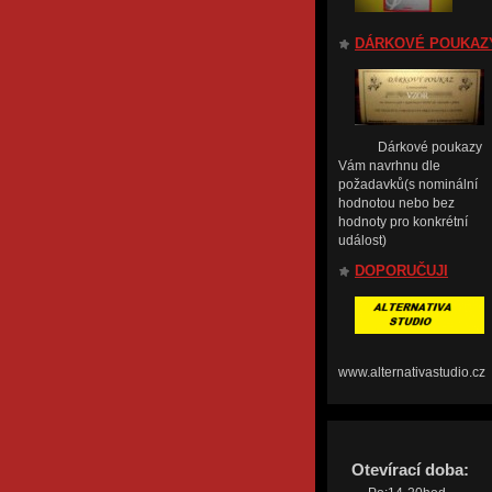
DÁRKOVÉ POUKAZ
Dárkové poukazy
Vám navrhnu dle
požadavků(s nominální
hodnotou nebo bez
hodnoty pro konkrétní
událost)
DOPORUČUJI
www.alternativastudio.cz
Otevírací doba: