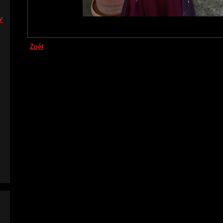
Y
Zpět